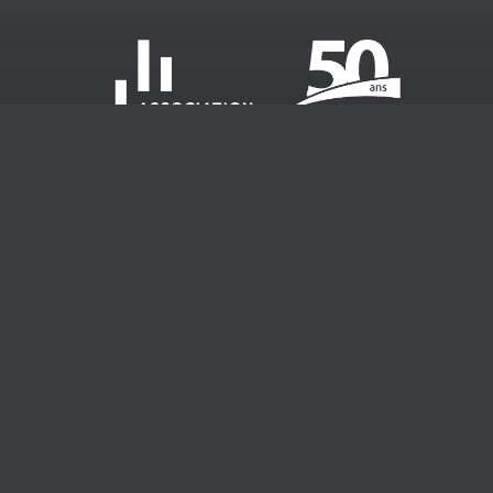
Devenir membre
Événements
Publications
Emplois
À propos
Nous joindre
Portail membre
S'inscrire à l'infolettre