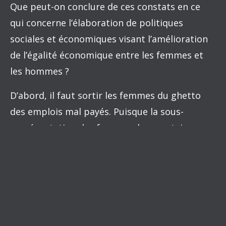
Que peut-on conclure de ces constats en ce
qui concerne l’élaboration de politiques
sociales et économiques visant l’amélioration
de l’égalité économique entre les femmes et
les hommes ?
D’abord, il faut sortir les femmes du ghetto
des emplois mal payés. Puisque la sous-
représentation des femmes dans certains
métiers et professions est, parmi les facteurs
identifiables, le facteur qui contribue le plus
aux écarts salariaux entre les sexes, la
promotion de la diversification des choix de
carrière des femmes serait possiblement le
meilleur outil de lutte aux inégalités