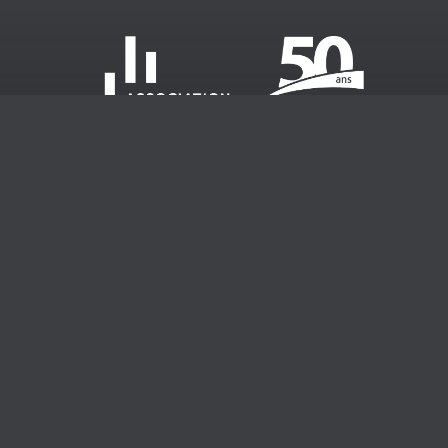
Devenir membre
Événements
Publications
Emplois
À propos
Nous joindre
Portail membre
S'inscrire à l'infolettre