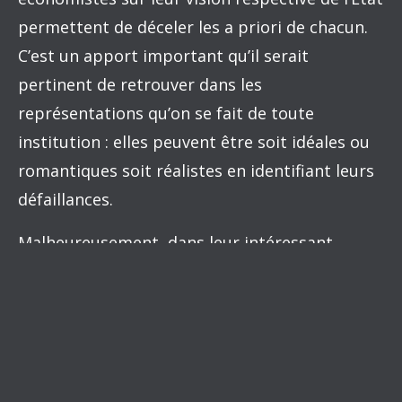
permettent de déceler les a priori de chacun.
C’est un apport important qu’il serait
pertinent de retrouver dans les
représentations qu’on se fait de toute
institution : elles peuvent être soit idéales ou
romantiques soit réalistes en identifiant leurs
défaillances.
Malheureusement, dans leur intéressant
exercice, les deux maîtres ont complètement
ignoré les aspects empiriques pour s’en
remettre à une forme de philosophie
économique. Cela reflète le type de travaux de
leur génération, formée avant l’ère de