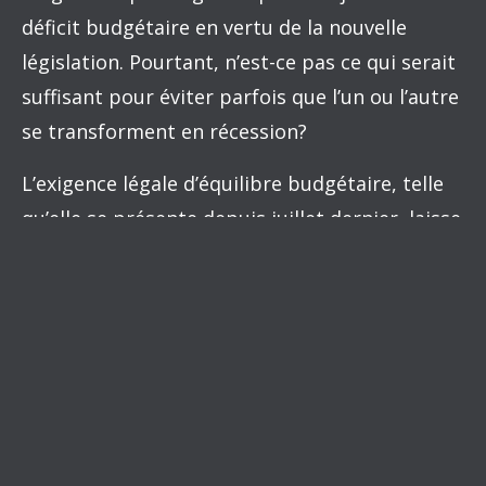
déficit budgétaire en vertu de la nouvelle
législation. Pourtant, n’est-ce pas ce qui serait
suffisant pour éviter parfois que l’un ou l’autre
se transforment en récession?
L’exigence légale d’équilibre budgétaire, telle
qu’elle se présente depuis juillet dernier, laisse
reposer davantage qu’auparavant le fardeau
des mesures anticycliques sur la politique
monétaire. Or, dans un contexte de surchauffe
de l’économie et d’inflation, c’est la politique
monétaire qui est mise à contribution pour
juguler l’accélération de la hausse des prix.
Sans que ce soit voulu, cela peut entraîner une