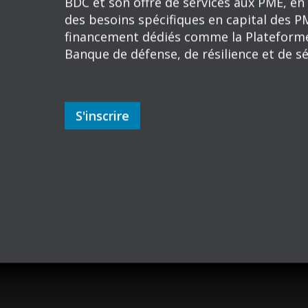
Dans le cadre de cette présentation, Mme
direction de BDC, accompagnée de ses co
de comment le soutien de la BDC aux PM
perspective de souveraineté et de résili
Cette présentation sera également l’occ
BDC et son offre de services aux PME, en 
des besoins spécifiques en capital des PM
financement dédiés comme la Plateforme 
Banque de défense, de résilience et de sé
S'inscrire