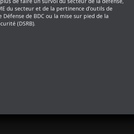
 Isabelle Hudon, Présidente et cheffe de la
llègues Pierre Cléroux et Peter Dawe, discutera
E prend une importance grandissante dans une
ence économique.
asion de rappeler le rôle de développement de
plus de faire un survol du secteur de la défense,
E du secteur et de la pertinence d’outils de
Défense de BDC ou la mise sur pied de la
curité (DSRB).