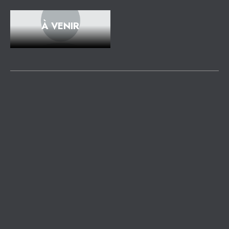
À VENIR
À PROPOS DE
L'ORGANISATEUR
Vous retrouverez la présentation des
conférenciers à ce webinaire ci-bas
.
Débat Avril ASDEQ