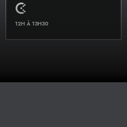
12H À 13H30
MERCI À NOS
CONFÉRENCIER·ÈRE·S