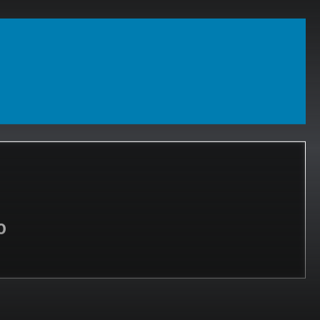
t votre courriel
ques minutes plus tard
l’événement
pour accéder au webinaire