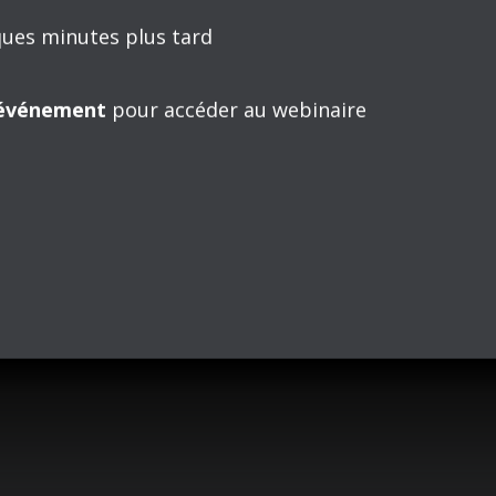
a stabilité de son système financier ou les flux
ec les autres pays.
te grande institution? Comment les économistes du
mies de ses pays membres?
s lequel Guillaume Nolin, économiste au
 réflexions et sa contribution professionnelle.
:
iangle jaune ou votre nom confirmer votre
ur passer à l’étape 4.
 par courriel la veille de l’événement