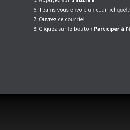
l’organisation gouvernementale du pays, l
d’échanges de commerce international av
80 ans après sa création, où en est cet
FMI s’affairent ils à soutenir les écono
Venez nous rejoindre à ce webinaire dan
département Afrique du FMI partagera ses
Formulaire d’inscription à l’événement
À l’étape 3, vous devez cliquer sur le tr
inscription et cliquer sur votre statut po
Procédure d’accès au webinaire :
Cliquez sur le lien que vous recevrez
Appuyez sur
S’inscrire