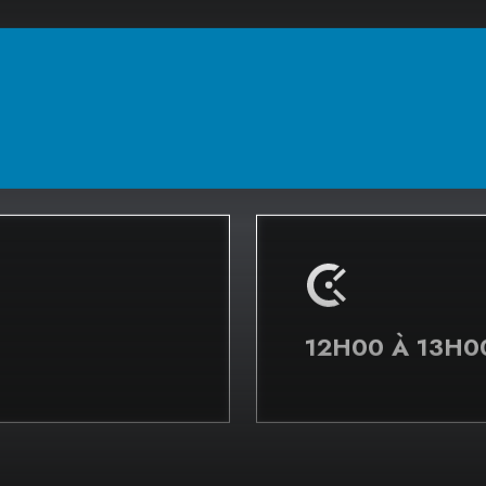
Inscrivez votre prénom, votre nom e
Acceptez les conditions
Appuyez sur
S’inscrire
Teams vous envoie un courriel quel
Ouvrez ce courriel
Cliquez sur le bouton
Participer à 