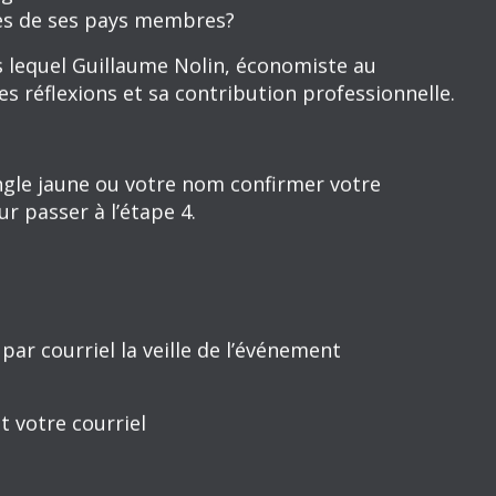
 | LE FMI À 80
MMES-NOUS?
ce de Bretton Woods, la mission du Fonds
 la stabilité du système monétaire international
ndiales de retomber dans la situation des
 par des dévaluations monétaires et des décisions
ient aggravé les tensions internationales.
a croissance et la prospérité durables de
ission est d’assurer la stabilité du système
crises monétaires et financières. Il fournit des
icultés financières pouvant mettre en péril