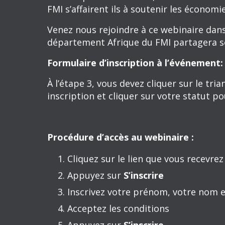
ÉVÉNEMENT PASSÉ
ANS: OÙ EN SO
À PROPOS
Créé en juillet 1944 lors de la conféren
Monétaire International était de garantir
pour prémunir les grandes économies mo
années 1930.
Cette crise financière qui a été marquée
de politique économique unilatérales ava
Aujourd’hui, le FMI s’emploie à assurer l
l’ensemble de ses 191 pays membres. Sa m
monétaire international et la gestion des 
crédits aux pays qui connaissent des diff