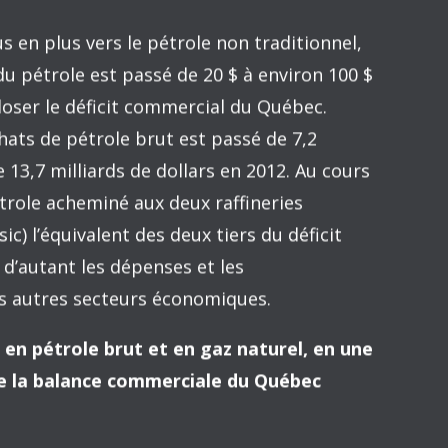
uites. Vous attendez quelques mois jusqu’à ce
écoltez le blé, le chargez sur les navires, et
océan Pacifique. Après quelques mois, les
oyotas.
tre qu’une forme de technologie. Le fait qu’il
es personnes et des usines, est tout à fait non
ns. Pour analyser les politiques commerciales,
 que le Japon est une machine géante avec des
lé en voitures. (Landsburg 2012 : 252-253)
e de richesse, qui s’apparente au progrès
n avec le solde commercial, qui est la différence
 des importations.