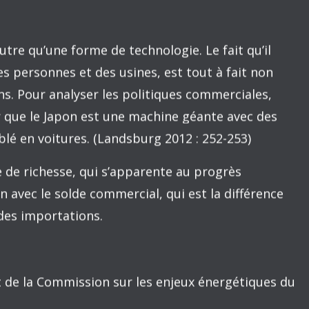
nts degrés de sophistication.
résentation vulgarisée des avantages d’un échange
lication à un passage d’un document gouvernemental
et 436) vulgarise d’une façon imagée la nature du
ici la formulation qu’en fait Steven Landsburg
010).
duction de voitures en Amérique. L’une
tre est de les cultiver dans l’Iowa. Tout le
ologie, laissez-moi vous parler de la
raines, qui sont la matière première à partir