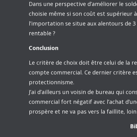
Évolution du coût d’approvisionnement 
décennie, mise en parallèle avec celle
(en milliards de dollars courants)
(Commission sur les enjeux énergétiqu
Le solde du compte du commerce internati
de valeur optimale pour ce solde. C’est 
Malheureusement, on oublie ainsi l’ense
présence de « deux technologies » pour 
facilement disponible en créant de la ric
Éoliennes et balance commerciale
À cause de leur production irrégulière, l