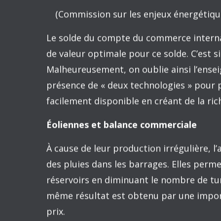
Pétrole et balance commerciale
Le paragraphe suivant, tiré du document
Québec, n’a aucun sens analytique :
En effet, alors qu’on se tourne de pl
coûteux à exploiter, le prix de base 
le baril en une décennie, faisant ex
Durant cette période, le coût des ac
milliards de dollars en 2002 à plus d
de la dernière année, la valeur du p
québécoises représentait à lui seul (s
commercial du Québec ce qui réduit 
investissements disponibles pour l