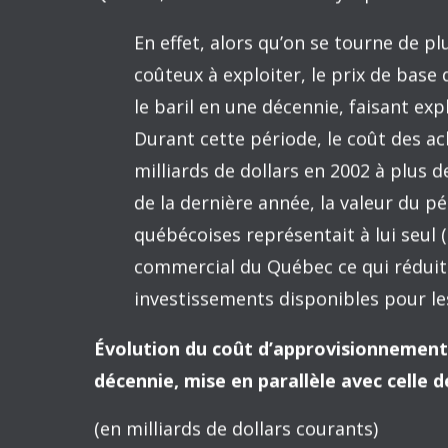
de laquelle les voitures sont constr
que le blé apparaisse. Ensuite, vous r
dirigez les navires vers l’est dans l’
navires réapparaissent chargés de T
Le commerce international n’est rien d’au
existe un endroit appelé le Japon, avec d
pertinent pour le bien-être des Américai
nous pourrions tout aussi bien supposer
rouages mystérieux qui transforment le b
Le libre-échange devient ainsi une sourc
technologique. Ce gain n’a aucune relatio
entre la valeur des exportations et celle