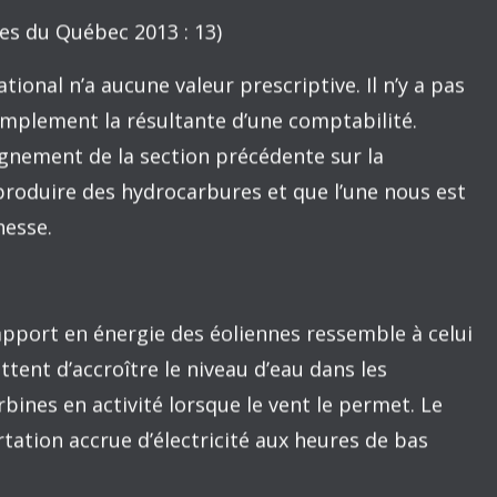
 de la Commission sur les enjeux énergétiques du
us en plus vers le pétrole non traditionnel,
du pétrole est passé de 20 $ à environ 100 $
ploser le déficit commercial du Québec.
hats de pétrole brut est passé de 7,2
e 13,7 milliards de dollars en 2012. Au cours
étrole acheminé aux deux raffineries
ic) l’équivalent des deux tiers du déficit
d’autant les dépenses et les
es autres secteurs économiques.