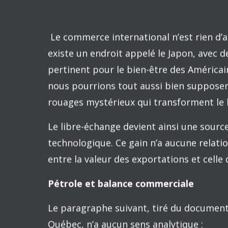
nos sociétés. Elle revêt d’ailleurs différe
En premier lieu, ce texte reprend une p
libre. Il s’agit ensuite d’en faire l’app
sur les enjeux énergétiques.
Les avantages d’un libre-échange
Le manuel de David Friedman (1986 : 123 
commerce international. Nous reprenons 
en y ajoutant une illustration. (Easterly 2
Il y a deux technologies pour la pro
consiste à fabriquer à Détroit et l’au
monde connaissant la première techn
seconde. D’abord, vous plantez des g