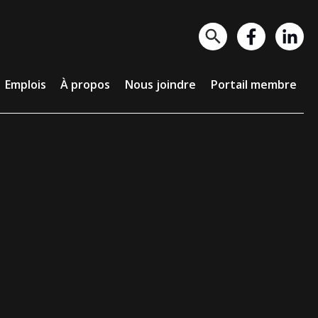
lois
À propos
Nous joindre
Portail membre