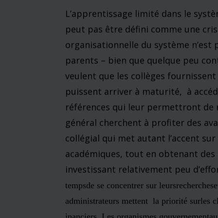
traditionnelle de 0 à 100 points
montré des gains de même un p
collège, et 36 pour cent des ét
(un point) sur les quatre année
Les 36 pour cent des étudiants 
moins par semaine en étude in
dossiers de leurs notes (soit e
p.WK10)
Ces données indiquent bien la faible pri
baccalauréat. Comment peut-on expliquer
L’explication
Une situation qui perdure n’est pas le fr
des facteurs ou des forces durables.
C’e
en un paragraphe au dernier chapitre du 