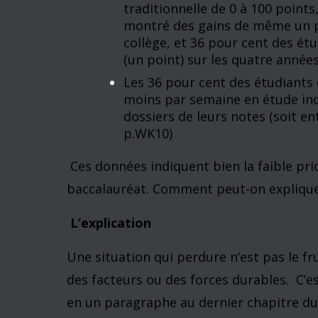
Ce texte poursuit ce thème en se référan
l’apprentissage au niveau du baccalauréat
première donne quelques résultats de l’ét
situation qu’en font les auteurs.
Les résultats
Deux sociologues ont étudié, sur une pér
quatre institutions différentes décernan
résultats :
Pour un semestre typique, 32 p
seul cours avec plus de 40 page
des étudiants n’ont pas pris de
au cours du semestre…
Si le test utilisé, le
Collegiate Lea