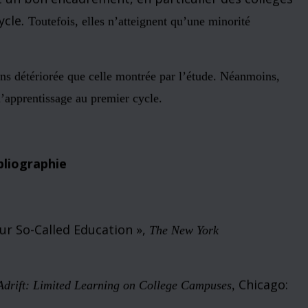
es scientifiques
.
En bref
,
le système fonctionne
.
principalement intéressé par la croissance
 cycle, bien que plusieurs soient
iants et leur persistance. L’apprentissage
 n’est pas une crise parce que les acteurs
stème reçoivent les résultats
et donc ni les institutions elles-mêmes, ni le
t
en aucune façon contestés ou menacés.
icaines qui avaient en 2009 des programmes de
baccalauréat, il y en a plusieurs qui ont
t un bon encadrement, en particulier des collèges