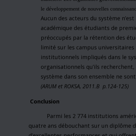
L’apprentissage limité dans le sys
peut pas être défini comme une crise
organisationnelle du système n’est p
parents – bien que quelque peu cont
veulent que les collèges fournissen
puissent arriver à maturité,
à accéd
références qui leur permettront de r
général cherchent à profiter des av
collégial qui met autant l’accent sur
académiques, tout en obtenant des n
investissant relativement peu d’effo
temps
de se concentrer sur leurs
recherches
e
administrateurs
mettent
la priorité sur
les 
inanciers
. Les
organismes gouvernementau