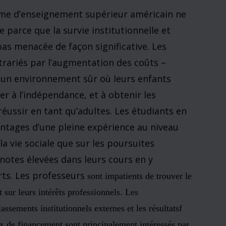
, 45 pour cent des étudiants n’auraient pas
oint au cours des deux premières années de
udiants n’auraient pas montré de tels gains
s de collège…
qui déclarèrent avoir passé cinq heures ou
dividuelle avaient 3,16 comme moyenne des
ntre B et B+). (ARUM et ROKSA, 2011.A
orité accordée à la formation au niveau du
 la situation?
uit du hasard, mais représente un équilibre entre
st ce que montrent très bien les deux sociologues
livre consacré à leur recherche: