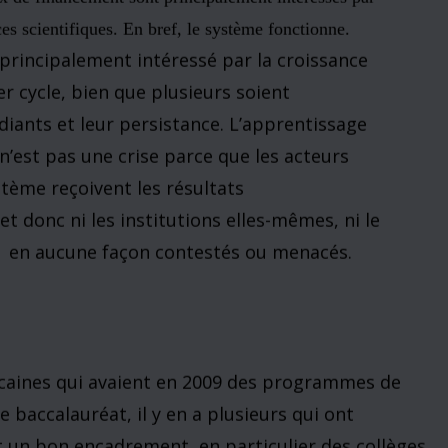
tème d’enseignement supérieur américain ne
 parce que la survie institutionnelle et
as menacée de façon significative. Les
rariés par l’augmentation des coûts –
t un environnement sûr où leurs enfants
er à l’indépendance, et à obtenir les
éussir en tant qu’adultes. Les étudiants en
antages d’une pleine expérience au niveau
​​la vie sociale que sur les poursuites
otes élevées dans leurs cours en y
rts. Les professeurs
sont impatients de
trouver le
t sur leurs intérêts
professionnels
.
Les
classements
institutionnels externes
et
les résultats
f
x de financement
sont
principalement intéressés par