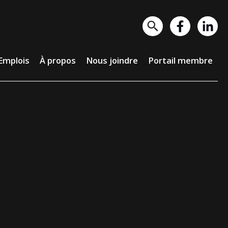
lois
À propos
Nous joindre
Portail membre