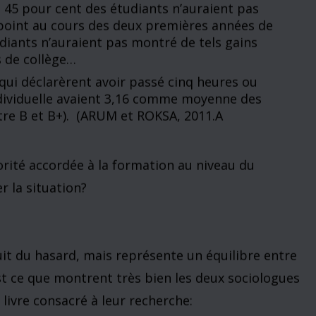
t à une récente étude sur la qualité de
 aux États-Unis. Il comprend deux sections : la
ude et la seconde reprend l’explication de la
iode de quatre ans, 2 322 étudiants dans vingt-
t des baccalauréats. Voici quelques-uns de leurs
our cent des étudiants ne prennent pas un
s de lecture par semaine, et 50 pour cent
 cours exigeant plus de 20 pages d’écriture
, est mis sur une échelle
rning Assessment