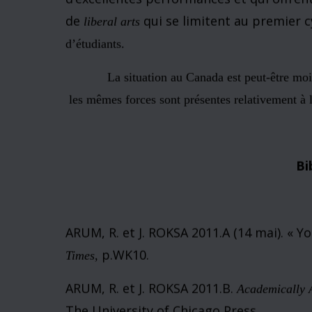
le développement de
nouvelles connaissanc
Aucun des acteurs du système n’est 
académique des étudiants de premier
préoccupés par la rétention des étud
limité sur les campus universitaires
institutionnels impliqués dans le sy
organisationnels qu’ils recherchent, 
système dans son ensemble ne son
(ARUM et ROKSA, 2011.B
p.124-125)
Conclusion
Parmi les 2 774 institutions amér
quatre ans débouchant sur un diplôme de 
d’excellentes performances et qui offren