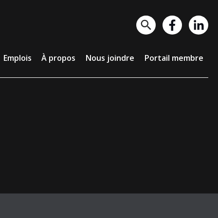
lois
À propos
Nous joindre
Portail membre