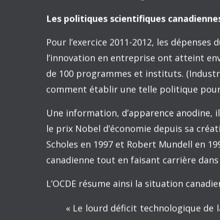
la physique. Neil Rudenstine et moi
un livre que nous avons écrit il y a 
n’existe aucune preuve qu’il s’est f
devenu plus sérieux.
Robert M. Berdahl, quand il étai
Universities, avait courageusem
recherche la nation a-t-elle besoi
avoir. Mais c’est une grave questi
exploratoire de Berdahl mena à un
Congrès sur les menaces financiè
L’étude n’a toutefois pas répondu 
certes, très sensible. William (« Bri
of Maryland, a appelé cela une o