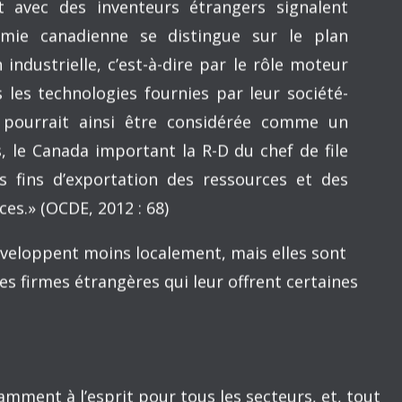
 suis d’accord. » (Bowen, 2012 : 9)
mique n’est pas ici à l’agenda, s’identifiant en
avail dans le développement et la transmission
 dans un département d’économique comme le
ent premiers au niveau mondial ? Quelles
férentes activités, ou produits, du corps
promotions ?
es et se situent à différents niveaux. Le prestige
arie énormément, en relation avec les
s. Doit-on privilégier les publications dans des