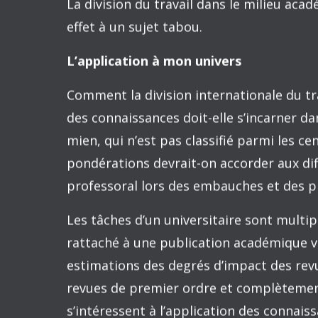
L’avancement en âge n’apporte pas néces
grande liberté à formuler de grandes ques
Ce blogue se demande où est la place de
dans la division internationale du trava
Pour l’économiste, le concept de la divisi
S
d’épingles, utilisé dans les premières pa
» de la science économique, Adam Smith. S
la division du travail est limitée par l’
développement des connaissances, l’étend
spécialisation.