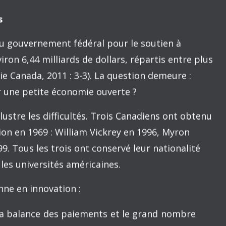
 avons discuté de ce problème en détail dans
quelques années (In Pursuit of the PhD), et il
ait quelque chose, mais le problème est depuis
t président de l’Association of American
ent demandé : « Combien d’universités de
n?… Je ne sais pas combien nous devrions en
on qui mérite d’être examinée.» La question
e évaluation sur deux ans mandatée par le
res des universités de recherche du pays.
à la question centrale de Berdahl – qui est,
t ») Kirwan, chancelier de l’University System
ccasion manquée “pour répondre à ce point