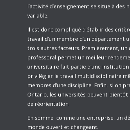
Le monde académique et la division du 
La réflexion sur une question est généra
autre société. Ainsi, qu’en est-il de cett
américain ? Pour William Bowen, c’est un 
exerça de longs mandats comme président
Fondation consacrée aux problèmes de l
Voici ce que Bowen affirmait récemment 
« Retour aux implications de la 
problème spécifique — une source 
coûts que j’attribue, nullement a
statut — est la prolifération et 
programmes d’études supérieures d’