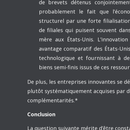
précis de manière plus explicite ». Je
La division du travail dans le milieu acadé
effet à un sujet tabou.
L’application à mon univers
Comment la division internationale du tr
des connaissances doit-elle s’incarner
mien, qui n’est pas classifié parmi les c
pondérations devrait-on accorder aux dif
professoral lors des embauches et des 
Les tâches d’un universitaire sont multipl
rattaché à une publication académique v
estimations des degrés d’impact des revue