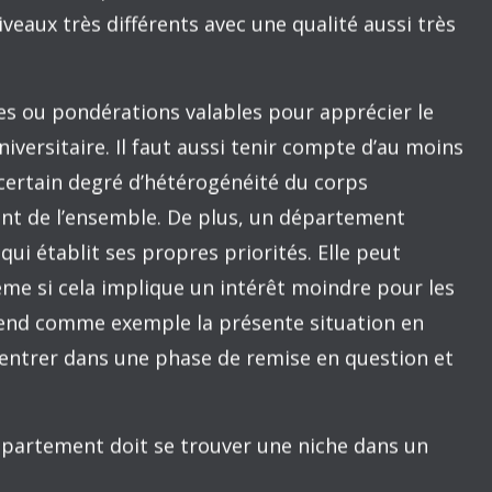
travail
lement simplifiée en prenant l’exemple d’une
e division du travail dans le monde académique
sujet tabou. Cet économiste s’y connaît puisqu’il
 de Princeton University et aussi d’une
’enseignement supérieur.
:
poursuite incessante de la réputation. Un
précise de la pression à la hausse sur les
vec une faible importance, aux guerres de
à certains moments le soutien excessif des
un statut médiocre dans des domaines telle