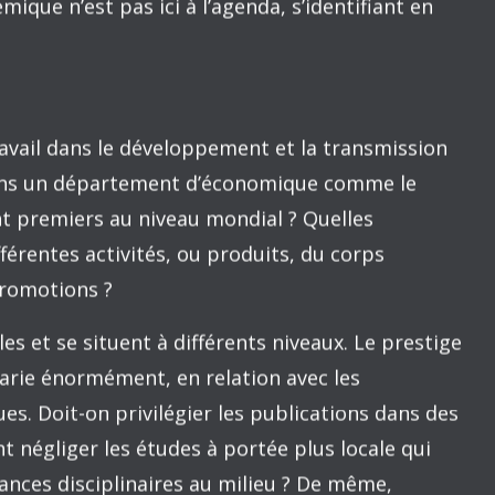
sairement la sagesse, mais plutôt une plus
tions sans l’obligation d’y fournir des réponses.
s institutions périphériques, comme les nôtres,
il reliée au développement des connaissances.
on du travail renvoie à l’exemple de la fabrication
ges de sa Richesse des nations (1776) par le « père
on troisième chapitre a le titre suivant : « Que
étendue du marché ». Dans le domaine du
ue du marché est fort vaste, ce qui facilite la