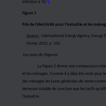
Source
: Dales, J.H.,
Hydroelectricity Industrial
Massachussets : Harvard
University Press, 1957,
Les compagnies d’électricité privées au Québec f
captifs que sont les ménages et les secteurs d’acti
qu’une faible partie des coûts de production. Ell
réglementaire. Dales écrit d’ailleurs :
La politique
[
de la
Montreal Light, Heat an
sa simplicité
a été
modifiée que par
diverses
taux réel de
rendement du capital investi
.
(p
Si on étudie la structure des tarifs pour les dif
des coûts marginaux, on peut tirer la conclusion su
davantage au secteur domestique c’est-à-dire aux c