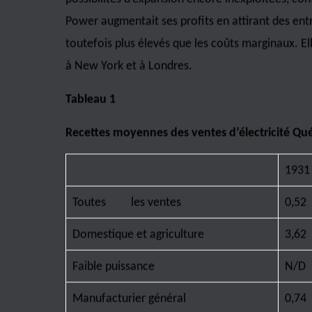
Lors du budget de mars 2010, le ministre des Fi
ans débutant en 2014 de 1¢/kWh du prix du bloc p
établissement en 2000. Cette hausse n’est toutefo
clientèle industrielle du tarif L, c’est-à-dire le 
de l’électricité patrimoniale, mais pas des hauss
regroupe 150 grandes entreprises industrielles, 
production.»
Ce blogue ne vise pas à porter un jugement sur l
prendre conscience de l’écart important et même c
l’industrie et à ceux des ménages. Après une analys