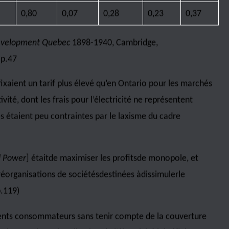
prend les comparaisons internationales publiées
ie.
ec*
t la création d‘Hydro-Québec, il est intéressant de
ario. Cette province a nationalisé ce secteur dès 1904. Le
 pertinente à ce sujet.
es privées québécoises étaient généralement supérieurs à
r chaque catégorie à l’exception du secteur des métaux
secteur au Québec, le prix moyen pour l’ensemble des
o.
Avec d’importants barrages et surtout avec des
ntrairement à Ontario Hydro, la Shawinigan Water and
reprises énergivores par de bas tarifs qui demeuraient