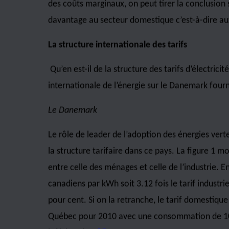
toutefois plus élevés que les coûts marginaux. 
à New York et à Londres.
Tableau 1
Recettes moyennes des ventes d’électricité Qu
1931
Toutes
les ventes
0,52
Domestique et agriculture
3,62
Faible puissance
N/D
Manufacturier général
0,74
Métaux non-ferreux
0,28