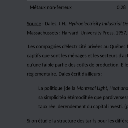
création de l’Hydro-Québec en 1944, le texte re
récemment par l’Agence internationale de l’énerg
La tarification des entreprises privées au Québ
Pour analyser la structure de la tarification avan
comparer les tarifs au Québec avec ceux de l’Ont
livre de John H. Dales fournit une documentation
Le tableau 1 indique que les tarifs des compagni
ceux de l’entreprise publique Ontario Hydro pou
non-ferreux. Compte tenu de l’importance de ce 
ventes était plus faible au Québec qu’en Ontari
possibilités d’expansion encore inexploitées, co
Power augmentait ses profits en attirant des ent