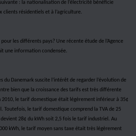
Elle maintenait même des bureaux de promotion industrielle
ébec et Ontario- 1931, 1936 et 1940
(en ¢/kWh)
1936
1940
0,75
0,35
0,60
0,39
0,55
1,78
3,19
1,68
2,97
1,43
N/D
2,50
1,70
2,00
1,50
0,60
0,48
0,565
0,52
0,47
0,80
0,07
0,28
0,23
0,37