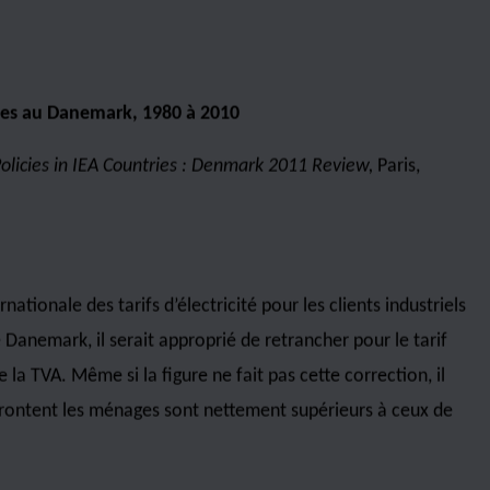
 Development Quebec
1898-1940, Cambridge,
 p.47
ixaient un tarif plus élevé qu’en Ontario pour les marchés
vité, dont les frais pour l’électricité ne représentent
es étaient peu contraintes par le laxisme du cadre
d Power
]
était
de maximiser les profits
de monopole
,
et
réorganisations de sociétés
destinées à
dissimuler
le
.119)
férents consommateurs sans tenir compte de la couverture
ivante : la nationalisation de l’électricité bénéficie
lients résidentiels et à l’agriculture.