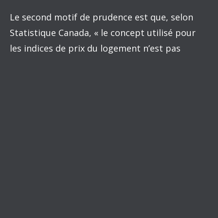
Le second motif de prudence est que, selon
Statistique Canada, « le concept utilisé pour
les indices de prix du logement n’est pas
propice aux comparaisons du coût de la vie
entre les villes. »
La mise en garde s’applique aux logements en
propriété. Dans leur cas, les indices de prix
utilisés ne sont pas basés directement sur les
débours des propriétaires, comme les frais
d’intérêt hypothécaires, les coûts d’entretien
et de réparation, les primes d’assurances, les
taxes foncières, etc. À la place, Statistique
Canada, imitant en cela le Bureau of Labor