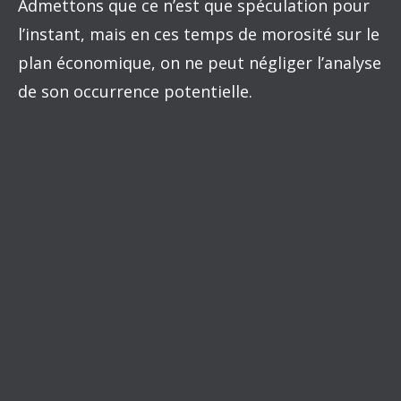
Admettons que ce n’est que spéculation pour
l’instant, mais en ces temps de morosité sur le
plan économique, on ne peut négliger l’analyse
de son occurrence potentielle.
Au traditionnel message de la Banque du
Canada quant à l’éventualité «…d’une
réduction modeste de la détente monétaire…»,
n’est-il pas temps d’ajouter aussi la possibilité
d’un plus grand assouplissement monétaire? Il
est probablement difficile pour la Banque
d’aller dans ce sens puisqu’elle ne publie qu’un
scénario de référence et qu’il pointe vers une
accélération de la croissance. Si elle publiait en
plus un scénario à la baisse de la croissance, il