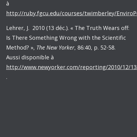
à
http://ruby.fgcu.edu/courses/twimberley/Enviro
Lehrer, J. 2010 (13 déc.). « The Truth Wears off:
Is There Something Wrong with the Scientific
Method? »,
The New Yorker
, 86:40, p. 52-58.
Aussi disponible à
http://www.newyorker.com/reporting/2010/12/13/
.