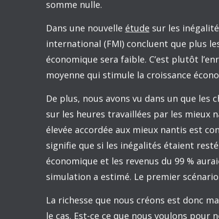
exemple, le taux marginal d’imposition é
comparativement à 50% aujourd’hui. Il es
égalitaire des revenus de marché aurait
transferts gouvernementaux destinés aux
est également possible que le gouvernem
revenus de la classe moyenne (qui aurait
percevant moins sur les revenus des mie
Quel effet sur la croissance économiqu
Il y a cependant une limite à cette petit
possibles
effets
de la nouvelle répartition
économique. Or, nous avons fait comme si
gardé la même distribution du revenu qu’
dans le marché du travail, et non pas par 