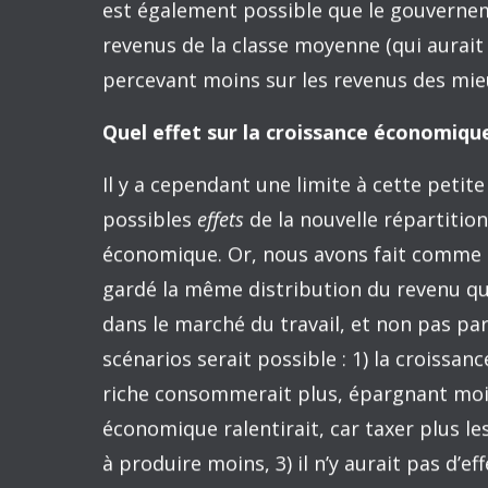
des trente dernières années, le portrait s
La réponse courte est oui, en particulie
tableau ci-dessous. Si, en 2012, la part 
qu’en 1982, le revenu moyen du 1 % le plu
dollars de 2012), plutôt qu’à 397 000 $. 
passé de 28 700 $ en 1982 à 31 800 $ en 2
1 600 $ pour chaque contribuable représe
poches de monsieur et madame Tout-le-
Soulignons que cette simulation ne conce
elle n’analyse pas l’effet de la simulation
notamment parce que le système fiscal a