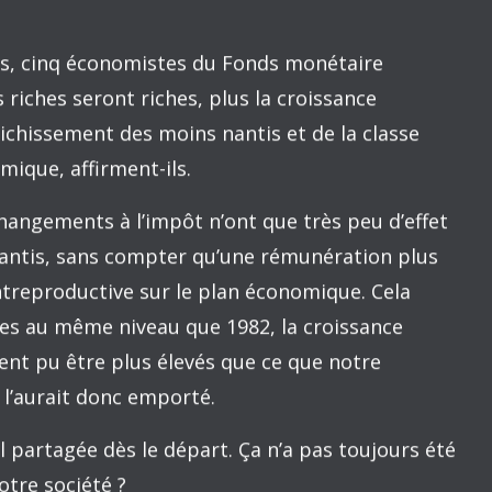
tait à près de 70% au milieu des années 1980,
t toutefois possible qu’une répartition plus
 eu pour conséquence de réduire certains
 moins nantis dont le revenu aurait augmenté. Il
ent aurait perçu davantage d’impôt sur les
 un revenu légèrement plus élevé), tout en en
ux nantis.
e ?
e simulation : elle ne prend pas en compte de
 de ce 10 milliards $ sur la croissance
 ce serait un jeu à somme nulle. Si nous avions
en 1982 (par un rapport de force plus équilibré
l’impôt et les transferts), l’une de ces trois