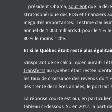
Cela fait 30 ans que les inégalités de 
poussées épisodiques. Comme une part d
S
économique s’est concentrée au sommet, 
gagnant en termes de croissance des reve
plus riche (avant impôts et transferts) e
empochés par les Québécois. Nous allons
cher au reste de la population.