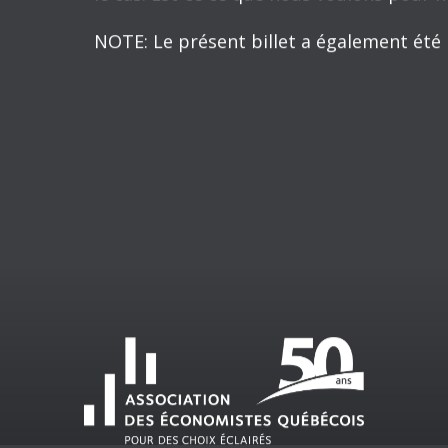
scénarios serait possible : 1) la croissa
riche consommerait plus, épargnant moins
économique ralentirait, car taxer plus les
à produire moins, 3) il n’y aurait pas d’ef
somme nulle.
Dans une nouvelle
étude
sur les inégali
international (FMI) concluent que plus les
économique sera faible. C’est plutôt l’en
moyenne qui stimule la croissance économ
De plus, nous avons vu dans un que les c
sur les heures travaillées par les mieux
élevée accordée aux mieux nantis est co
signifie que si les inégalités étaient re