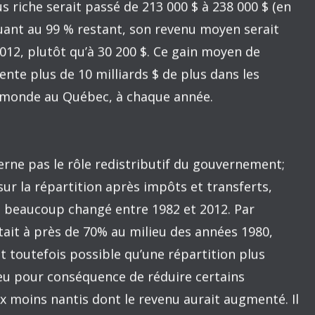
ssance du revenu moyen du 1 % le plus riche,
endant la même période, le revenu moyen du 99 %
résor américain et ex-conseiller économique du
gulation des marchés et la rémunération parfois
x États-Unis a produit des distorsions et des
urs que ces distorsions représentent un gain
e plus fortuné et une perte équivalente pour le
re ?
té si la distribution du revenu
avant impôts et
ue à celle appliquée en 1982 ? Dans la mesure où
% et du 99 % étaient restés les mêmes au cours