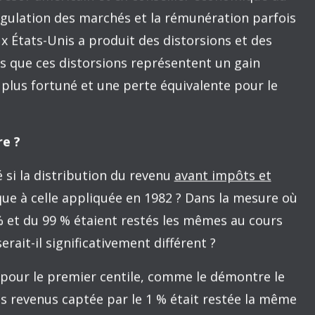
revenus de marché augmentent au Québec, par
e plus en plus importante de la croissance
le fameux 1 % le plus riche a été le grand
nus : de 1982 à 2012, la part captée par le 1% le
st passée de 7 % à 12 % de tous les revenus
 voir que cette concentration de richesse a coûté