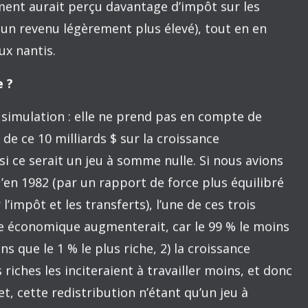
erait-il significativement différent ?
r pour le premier centile, comme le démontre le
des revenus captée par le 1 % était restée la même
s riche serait passé de 213 000 $ à 238 000 $ (en
Quant au 99 % restant, son revenu moyen serait
012, plutôt qu’à 30 200 $. Ce gain moyen de
nte plus de 10 milliards $ de plus dans les
monde au Québec, à chaque année.
rne pas le rôle redistributif du gouvernement;
 sur la répartition après impôts et transferts,
 beaucoup changé entre 1982 et 2012. Par