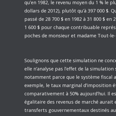
Le graphique ci-dessous présente la croi
lequel a augmenté de 87 % en 30 ans. P
restant n’a progressé que de 5 %.
Larry Summers, ancien Secrétaire au T
président Obama,
soutient
que la déré
stratosphérique des PDG et financiers au
inégalités importantes. Il estime d’aille
annuel de 1 000 milliards $ pour le 1 % l
80 % le moins riche.
Et si le Québec était resté plus égalitai
S’inspirant de ce calcul, qu’en aurait-il é
transferts
au Québec était restée identiq
les taux de croissance des revenus du 1 