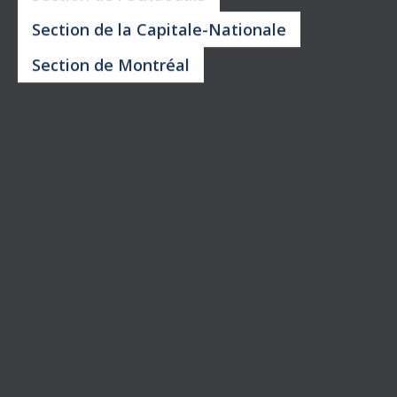
Retour aux publications
MOINS D’INÉGALITÉ
= 10 MILLIARDS $ DE
PLUS POUR LE 99 %