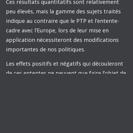
Ces résultats quantitatifs sont relativement
peu élevés, mais la gamme des sujets traités
indique au contraire que le PTP et l’entente-
cadre avec l’Europe, lors de leur mise en
application nécessiteront des modifications
importantes de nos politiques.
Les effets positifs et négatifs qui découleront
de ces ententes ne peuvent que faire l’objet de
spéculations présentement, car le niveau
d’ouverture et d’information concernant ces
négociations laisse à désirer et les divergences
sérieuses qui existent entre les participants
sur plusieurs sujets.