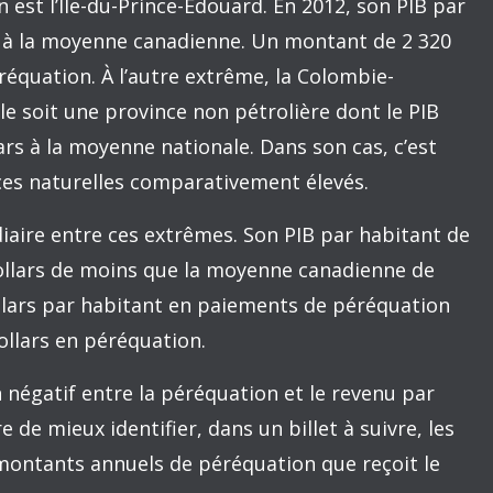
s ne reçoit de tels paiements.
d’illustrer la relation entre les paiements de
ovinces (dépourvues de pétrole) et leur
nées utilisées sont celles de 2012, soit la
ovinciaux sont présentement disponibles.
ique montre que le lien entre les paiements de
 les provinces et l’écart de leur PIB par habitant
t d’une province descend sous la moyenne
e graphique), plus le montant de péréquation
allant vers le haut). Chaque millier de dollars
ince non pétrolière de la moyenne nationale lui a
e péréquation par habitant en 2012-2013.