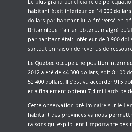
C’est bel et bien le cas : aucune des troi
Le graphique ci-dessous se contente donc 
péréquation reçus par les sept autres pr
indicateur de capacité financière. Les don
dernière année pour laquelle les PIB pr
La disposition des points sur le graph
péréquation par habitant qu’obtiennent
à la moyenne canadienne est très étroit.
On constate que plus le PIB par habitan
nationale (en allant vers la gauche sur l
obtenu par habitant tend à augmenter (en 
qui sépare le PIB par habitant d’une prov
valu environ 150 dollars en paiements d