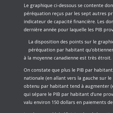
sociétés, taxes à la consommation, impôt
naturelles) à la moyenne canadienne. Ce
plusieurs éléments de calcul jouent sim
Plus le revenu par habitant d’une provin
Néanmoins, un indicateur simple qui rés
permet de comprendre pourquoi elle reç
que les autres. Cet indicateur, c’est l’éc
canadienne.
Comme seules les provinces moins riches
paiements de péréquation, il faut tout d’
pétrolières (Terre-Neuve, la Saskatchewan
puisque leur PIB par habitant est consi