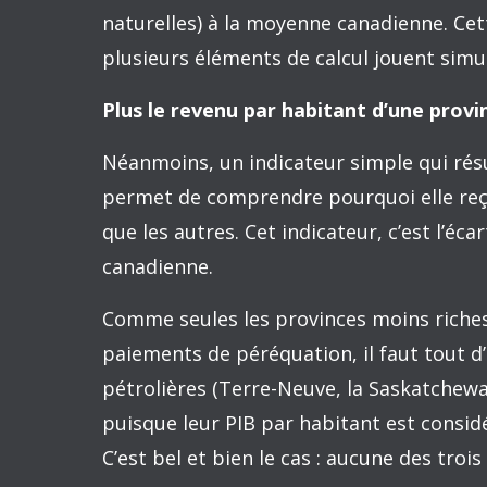
comprendre ce qu’est le programme de p
de façon si importante. C’est ce que j’ai l
suivre sur ces questions.
La péréquation est un transfert d’arge
D’abord, qu’est-ce que la péréquation ? 
aux provinces qui sont moins riches que l
services publics de qualité comparable à 
riches sans avoir à taxer leur populatio
bien nanties. La constitution canadienne
tels transferts chaque année afin d’atténu
Les paiements de péréquation sont de l
Ils sont déterminés par une formule ma
province à lever les diverses formes d’i