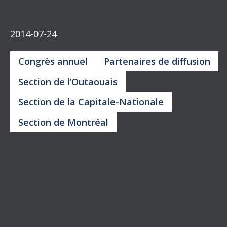
Retour aux publications
POURQUOI LE
QUÉBEC REÇOIT-IL
DES MILLIARDS EN
PÉRÉQUATION ? –