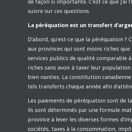
Cette année, le gouvernement fédéral p
milliards de dollars en paiements dits d
Il s’agit d’une somme d’argent considéra
médias canadiens à l’extérieur du Québe
publiquement la honte qu’ils éprouvent à
fédéral».
Avant de juger, ce n’est tout de même pa