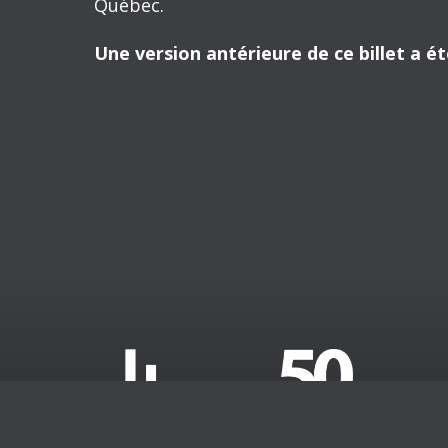
Le plus grand bénéficiaire de péréquation
habitant était inférieur de 14 000 dolla
dollars par habitant lui a été versé en p
Britannique n’a rien obtenu, malgré qu’el
par habitant était inférieur de 3 900 doll
surtout en raison de revenus de ressour
Le Québec occupe une position intermédi
2012 a été de 44 300 dollars, soit 8 100
52 400 dollars. Il s’est vu accorder 915 
et a finalement obtenu 7,4 milliards de d
Cette observation préliminaire sur le lie
habitant des provinces va nous permettre 