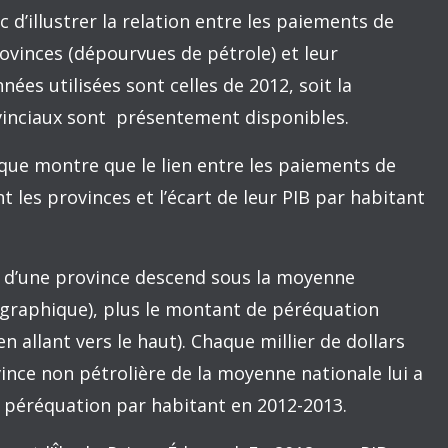
s fonciers et revenus tirés des ressources
tte formule est passablement compliquée, car
ultanément.
ce est faible, plus elle reçoit de péréquation
ume la capacité financière de chaque province
oit plus ou moins de paiements de péréquation
art entre son PIB par habitant et la moyenne
 que la moyenne sont admissibles à recevoir des
abord s’attendre à ce que les trois provinces
 et l’Alberta) n’en reçoivent pas du tout,
dérablement supérieur à la moyenne nationale.