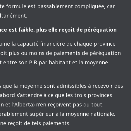
éréquation et pourquoi le Québec en bénéficie
’intention de faire dans les deux billets qui vont
nt aux provinces moins riches
C’est un programme fédéral de transfert d’argent
a moyenne. Il vise à leur permettre d’offrir des
ceux qui sont offerts par les provinces plus
n plus que la moyenne, même si elles sont moins
 oblige le gouvernement fédéral à leur faire de
er les inégalités régionales.
a compétence exclusive du gouvernement fédéral.
thématique qui compare la capacité de chaque
mpôts (impôts des particuliers, impôts des