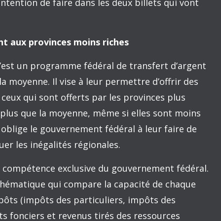
révoit accorder au Québec un montant de 9,3
e péréquation.
ble. Elle est fréquemment jugée excessive par les
c. Elle porte même certains Québécois à exprimer
 voir leur province dépendre à ce point du «BS
s une mauvaise idée d’essayer au préalable de