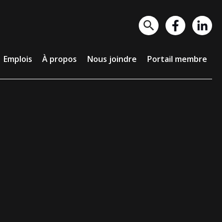
lois
À propos
Nous joindre
Portail membre