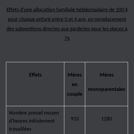
Effets d’une allocation familiale hebdomadaire de 100 $
pour chaque enfant entre 0 et 4 ans, en remplacement
des subventions directes aux garderies pour les places à
7$
Effets
Mères
Mères
en
monoparentales
couple
Nombre annuel moyen
933
1280
d’heures initialement
travaillées