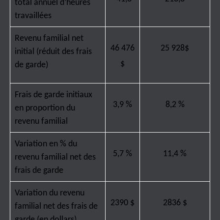
total annuel d’heures
travaillées
Revenu familial net
46 476
25 928$
initial (réduit des frais
$
de garde)
Frais de garde initiaux
3,9 %
8,2 %
en proportion du
revenu familial
Variation en % du
5,7 %
11,4 %
revenu familial net des
frais de garde
Variation du revenu
2390 $
2836 $
familial net des frais de
garde (en dollars)