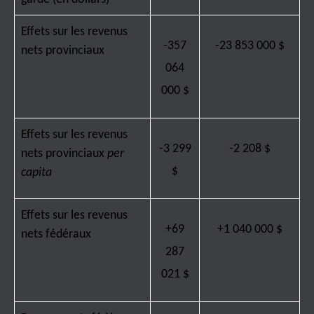
Effets sur les revenus
-357
-23 853 000 $
nets provinciaux
064
000 $
Effets sur les revenus
-3 299
-2 208 $
nets provinciaux
per
$
capita
Effets sur les revenus
+69
+1 040 000 $
nets fédéraux
287
021 $