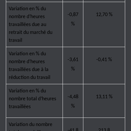
Variation en % du
-0,87
12,70 %
nombre d’heures
%
travaillées due au
retrait du marché du
travail
Variation en % du
-3,61
-0,41 %
nombre d’heures
%
travaillées due à la
réduction du travail
Variation en % du
-4,48
13,11 %
nombre total d’heures
%
travaillées
Variation du nombre
-41,8
213,8