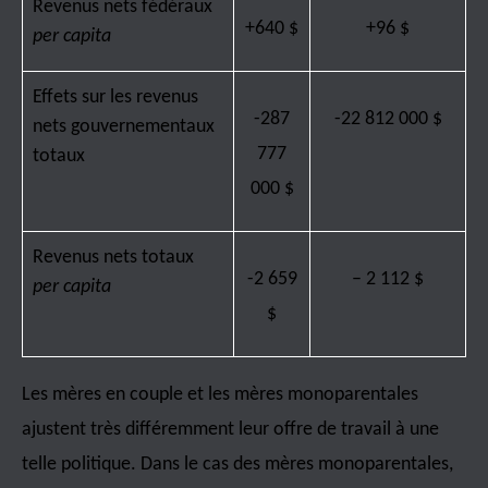
Revenus nets fédéraux
+640 $
+96 $
per capita
Effets sur les revenus
-287
-22 812 000 $
nets gouvernementaux
777
totaux
000 $
Revenus nets totaux
-2 659
– 2 112 $
per capita
$
Les mères en couple et les mères monoparentales
ajustent très différemment leur offre de travail à une
telle politique. Dans le cas des mères monoparentales,