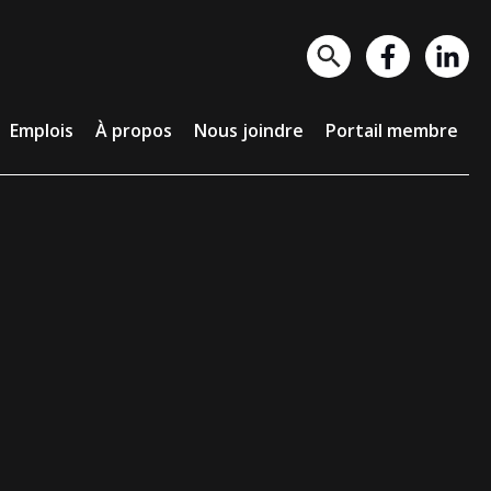
lois
À propos
Nous joindre
Portail membre