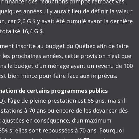
u de transformer le soutien de l’État en
 personnes seules. Il faut se fixer une cible qui
r rapport à la situation actuelle. Et, dans le cas
vères, il y aurait lieu de leur garantir des
venu.
lic par le gouvernement du Québec le 10
lonté de corriger certaines des lacunes du
gétaire
risant la bonne gestion de l’équilibre budgétaire
tique de remboursement de la dette, il est en