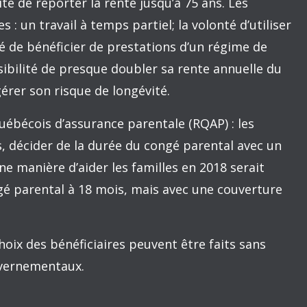
entaux.
anification budgétaire pluriannuelle du
r faire face aux déficits d’un prochain
nière mise à jour économique, le gouvernement a
r financer des réductions d’impôt rétroactives.
uelques années. Il y aurait lieu de définir la valeur
n, car 2,6 G $ y avait été cumulé avant la dernière
totalisé 16,4 G $.
ment inscrite au budget du Québec afin de faire
 les prochaines années, cette provision n’est que
ans le budget d’un ménage ayant un revenu de 100
 est bien mince pour faire face aux imprévus.
mination de certains programmes publics