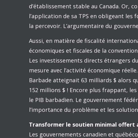
À l’heure des bilans de l’année 2017, de
les gouvernements de Québec et d’Ottawa
le présent billet propose quelques pistes