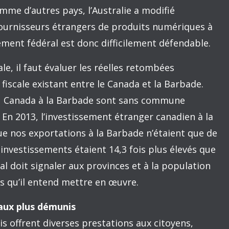
s résolutions pour l’année 2018, et au moment où
 s’affairent à préparer leurs prochains budgets,
 qui pourraient guider cet exercice.