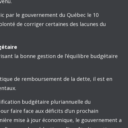
l doit signaler aux provinces et à la population
s qu’il entend mettre en œuvre.
aux plus démunis
 offrent diverses prestations aux citoyens,
t. Le total des prestations pour une famille sans
nt 29 500 $ en 2017. L’État est plus généreux en
e de deux personnes comme une famille
500 $ alors qu’un couple reçoit 13 500 $. Une
ues consiste à les comparer à un seuil de faible
consommation. Les ménages avec enfants
plus de 80 % de ce seuil de faible revenu
pour les ménages sans enfants.
rventions, améliorer le sort des ménages avec