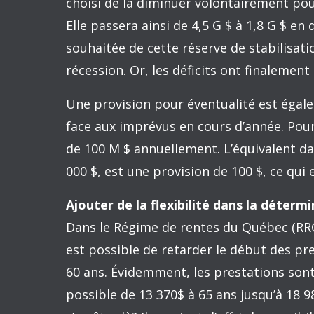
enfants à faible revenu, le temps est ven
priorisant les couples sans enfants et les
constituerait une amélioration notable pa
des bénéficiaires ayant des contraintes sé
prestations couvrant le seuil de faible re
Le plan de lutte à la pauvreté rendu pub
décembre dernier semble indiquer une vo
régime actuel.
Maintenir la politique de prudence bud
Le Québec s’est doté de trois outils favo
et de l’endettement. Il faut les conserver.
Le Fonds des générations encadre la poli