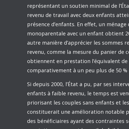
Moderniser la gestion de la fiscalité in
L’année 2017 a mis en exergue l’urgence
électronique. Les plateformes numériques 
Tou.TV fournissent un service taxable au
entreprises citées, Netflix ne perçoit pa
d’établissement stable au Canada. Or, co
l’application de sa TPS en obligeant les
la percevoir. L’argumentaire du gouverne
Aussi, en matière de fiscalité internation
économiques et fiscales de la convention 
Les investissements directs étrangers 
mesure avec l’activité économique réelle.
Barbade atteignait 63 milliards $ alors 
152 millions $ ! Encore plus frappant, les