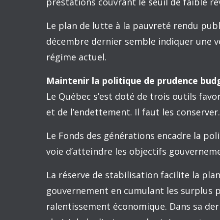
le PIB barbadien. Le gouvernement fédéra
l’importance du problème et les solution
Transformer le soutien minimal offert 
Les gouvernements canadien et québécois
représentant un soutien minimal de l’Éta
revenu de travail avec deux enfants attei
présence d’enfants. En effet, un ménag
monoparentale avec un enfant obtient 20 
autre manière d’apprécier les sommes reç
revenu, comme la mesure du panier de 
obtiennent en prestation l’équivalent de 
comparativement à un peu plus de 50 % 
Si depuis 2000, l’État a pu, par ses inte