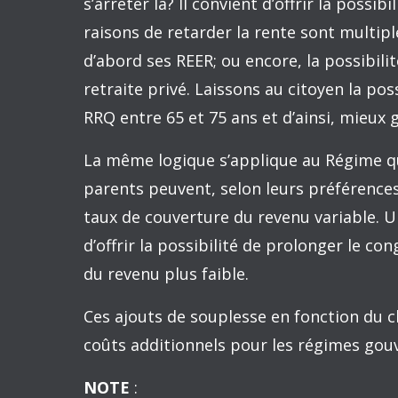
voie d’atteindre les objectifs gouvernem
La réserve de stabilisation facilite la pl
gouvernement en cumulant les surplus pou
ralentissement économique. Dans sa der
choisi de la diminuer volontairement pou
Elle passera ainsi de 4,5 G $ à 1,8 G $ en q
souhaitée de cette réserve de stabilisatio
récession. Or, les déficits ont finalement 
Une provision pour éventualité est égale
face aux imprévus en cours d’année. Pour
de 100 M $ annuellement. L’équivalent d
000 $, est une provision de 100 $, ce qui
Ajouter de la flexibilité dans la déter