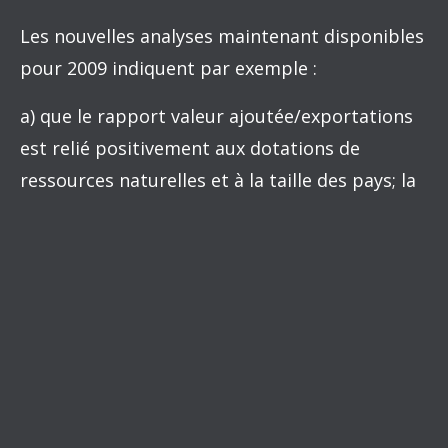
Les nouvelles analyses maintenant disponibles
pour 2009 indiquent par exemple :
a) que le rapport valeur ajoutée/exportations
est relié positivement aux dotations de
ressources naturelles et à la taille des pays; la
Russie, le Brésil et l’Australie sont les trois
premiers pays selon ce rapport, les États-Unis
sont 8e et le Canada 15e ;
b) que le rapport valeur ajoutée des services/
e
exportations place les États-Unis au 13
rang
e
et le Canada au 32
rang;
c) que le même rapport valeur ajoutée des