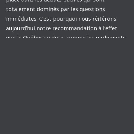
totalement dominés par les questions
immédiates. C’est pourquoi nous réitérons
aujourd’hui notre recommandation à l’effet
que le Québec se dote, comme les parlements
fédéral et ontarien l’ont déjà fait, d’un
Directeur parlementaire du budget, doté
notamment du mandat d’effectuer des
analyses indépendantes et d’informer les
parlementaires et la société québécoise sur les
enjeux économiques et financiers à plus long
terme.
.