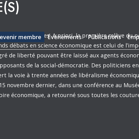
(S)
ignées et proches. A priori, la première relève du p
evenir membre
Événements
Publications
Emp
ands débats en science économique est celui de l’imp
degré de liberté pouvant être laissé aux agents écon
opposants de la social-démocratie. Des politiciens en
t la voie à trente années de libéralisme économique
 15 novembre dernier, dans une conférence au Musée 
istoire économique, a retourné sous toutes les coutu