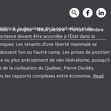
olitique, la deuxième de la production et de
lois
À propos
Nous joindre
Portail membre
ortance devant être accordée à l’État dans la
omiques. Les tenants d’une liberté maximale se
dossent l’un ou l’autre camp. Les prises de position
 ou plus précisément de néo-libéralisme, puisqu’il
de la civilisation du Québec, Pierre Dockès,
res les rapports complexes entre économie...
Read